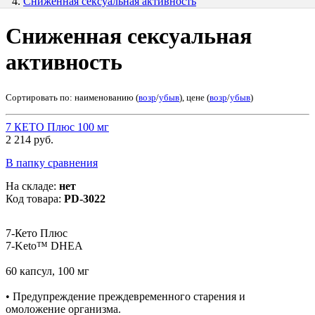
Сниженная сексуальная активность
Сниженная сексуальная
активность
Сортировать по: наименованию (
возр
/
убыв
), цене (
возр
/
убыв
)
7 КЕТО Плюс 100 мг
2 214 руб.
В папку сравнения
На складе:
нет
Код товара:
PD-3022
7-Кето Плюс
7-Keto™ DHEA
60 капсул, 100 мг
• Предупреждение преждевременного старения и
омоложение организма.