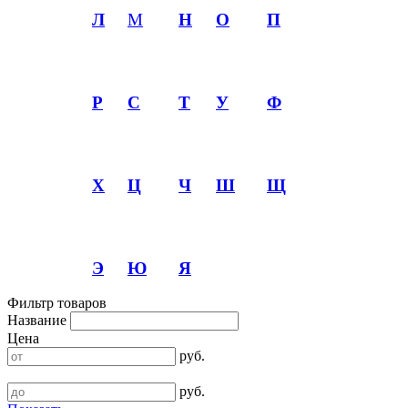
Л
М
Н
О
П
Р
С
Т
У
Ф
Х
Ц
Ч
Ш
Щ
Э
Ю
Я
Фильтр товаров
Название
Цена
руб.
руб.