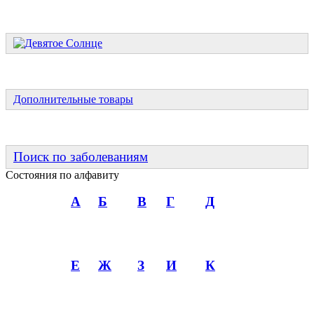
Дополнительные товары
Поиск по заболеваниям
Состояния по алфавиту
А
Б
В
Г
Д
Е
Ж
З
И
К