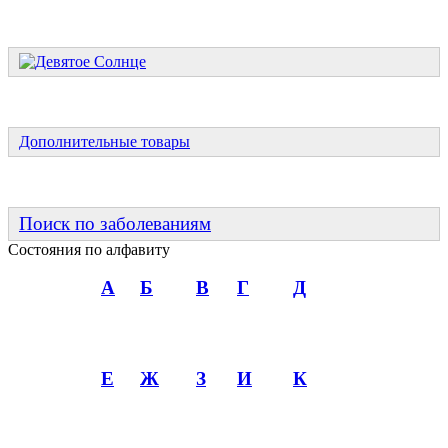
Дополнительные товары
Поиск по заболеваниям
Состояния по алфавиту
А
Б
В
Г
Д
Е
Ж
З
И
К