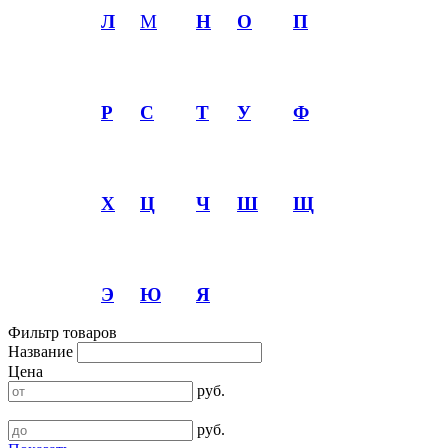
Л
М
Н
О
П
Р
С
Т
У
Ф
Х
Ц
Ч
Ш
Щ
Э
Ю
Я
Фильтр товаров
Название
Цена
руб.
руб.