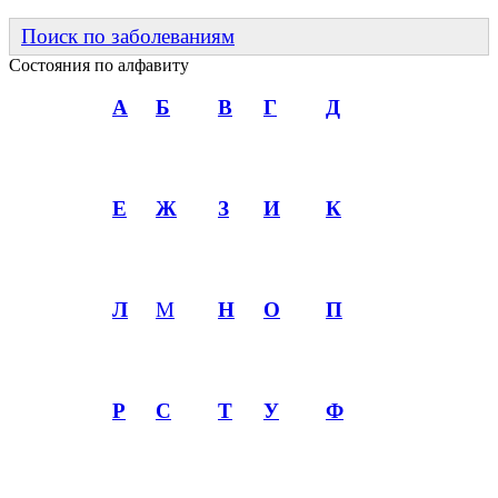
Поиск по заболеваниям
Состояния по алфавиту
А
Б
В
Г
Д
Е
Ж
З
И
К
Л
М
Н
О
П
Р
С
Т
У
Ф