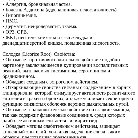
• Аллергия, бронхиальная астма.
• Болезнь Аддисона (адреналиновая недостаточность).
• Гипогликемия.
• ПМС.
• Дерматит, нейродерматит, экзема.
• ОРЗ, ОРВ.
• ЖКТ, пептические язвы и язва желудка и
двенадцатиперстной кишки, повышенная кислотность.
Солодка (Licorice Root). Свойства:
• Оказывает противовоспалительное действие подобно
картизону, заключающееся в купировании воспалительных
реакций, вызываемых гистамином, серотонином и
брадикинином.
• Обладает сходным с эстрогеном действием.
• Отхаркивающие свойства связаны с содержанием в корнях
глицирризина, который стимулирует активность реснитчатого
эпителия в трахеи и бронхах, а также усиливает секреторную
функцию слизистых оболочек верхних дыхательных путей.
• Оказывает спазмолитическое действие на гладкие мышцы,
так как содержит флавоновые соединения, среди которых
наиболее активным считается ликвиритозид.
• Обладает мягким слабительным действием, защищает
кишечный эпителий, усиливая выделение слизи, таким
образом, предотвращая образование язв.