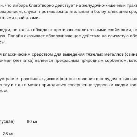
 что имбирь благотворно действует на желудочно-кишечный тракт
еварением, служит противовоспалительным и болеутоляющим сре
нтными свойствами.
одки, не только обладают противовоспалительными свойствами, н
вяза. Папайя оказывает обволакивающее действие на слизистую об
сы.
я классическим средством для выведения тяжелых металлов (свин
воримая клетчатка) является прекрасным природным сорбентом, кот
t устраняет различные дискомфортные явления в желудочно-кишеч
во рту и т.д.) и может пригодиться совершенно здоровым людям как
чке.
eophyceae) 80 мг
) 23 мг