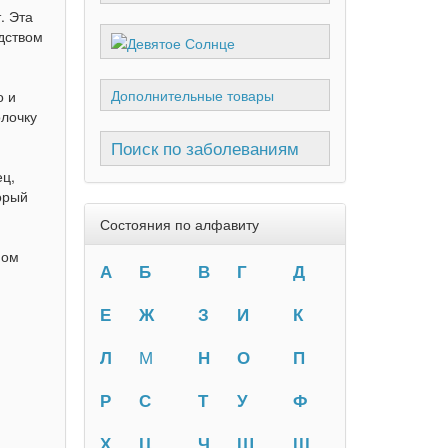
. Эта
дством
Дополнительные товары
о и
олочку
Поиск по заболеваниям
ец,
орый
Состояния по алфавиту
ном
А
Б
В
Г
Д
Е
Ж
З
И
К
Л
М
Н
О
П
Р
С
Т
У
Ф
Х
Ц
Ч
Ш
Щ