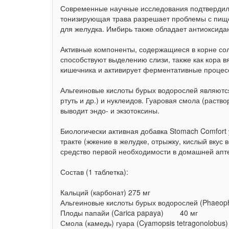
Современные научные исследования подтвердили,
тонизирующая трава разрешает проблемы с пищ
для желудка. Имбирь также обладает антиоксида
Активные компоненты, содержащиеся в корне сол
способствуют выделению слизи, также как кора 
кишечника и активирует ферментативные процес
Альгеиновые кислоты бурых водорослей являютс
ртуть и др.) и нуклеидов. Гуаровая смола (раст
выводит эндо- и экзотоксины.
Биологически активная добавка Stomach Comfor
тракте (жжение в желудке, отрыжку, кислый вкус 
средство первой необходимости в домашней апте
Состав (1 таблетка):
Кальций (карбонат) 275 мг
Альгеиновые кислоты бурых водорослей (Pha
Плоды папайи (Carica papaya) 40 мг
Смола (камедь) гуара (Cyamopsis tetragonolobus