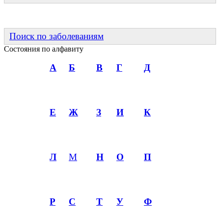
Поиск по заболеваниям
Состояния по алфавиту
А
Б
В
Г
Д
Е
Ж
З
И
К
Л
М
Н
О
П
Р
С
Т
У
Ф