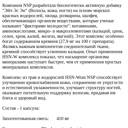
Компания NSP разработала биологически активную добавку
"Эйч Эс Эн" (Волосы, кожа, ногти) на основе морских
красных водорослей, хвоща, розмарина, шалфея,
обеспечивающих организм веществами, которые ученые
называют "факторами молодости": витаминами,
аминокислотами, микро- и макроэлементами (кальций, цинк,
селен, хром, калий, железо, магний). Этот комплекс особенно
богат содержанием кремния (27,9 мг на 100 г препарата).
Являясь важным компонентом соединительной ткани,
кремний способствует усвоению кальция. Опыт применения
HSN-W комплекса показал, что насыщение организма
минералами наступает быстрее, чем от применения простых
минеральных комплексов.
Комплекс из трав и водорослей HSN-Wom NSP способствует
улучшению кровоснабжения кожи, сохранению ее упругости
и естественной увлажненности, улучшает структуру ногтей,
оказывает питательную поддержку волосам, придавая им
блеск и здоровый вид.
Состав - 1 капсула:
Запатентованная смесь: 410 мг