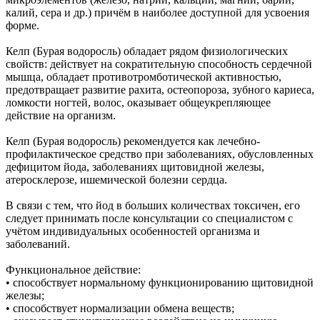
калий, сера и др.) причём в наиболее доступной для усвоения
форме.
Келп (Бурая водоросль) обладает рядом физиологических
свойств: действует на сократительную способность сердечной
мышца, обладает противотромботической активностью,
предотвращает развитие рахита, остеопороза, зубного кариеса,
ломкости ногтей, волос, оказывает общеукрепляющее
действие на организм.
Келп (Бурая водоросль) рекомендуется как лечебно-
профилактическое средство при заболеваниях, обусловленных
дефицитом йода, заболеваниях щитовидной железы,
атеросклерозе, ишемической болезни сердца.
В связи с тем, что йод в больших количествах токсичен, его
следует принимать после консультации со специалистом с
учётом индивидуальных особенностей организма и
заболеваний.
Функциональное действие:
• способствует нормальному функционированию щитовидной
железы;
• способствует нормализации обмена веществ;