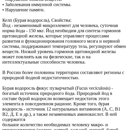
• Заболевания иммунной системы.
• Нарушение памяти.
Келп (Бурая водоросль), Свойства:
Йод - незаменимый микроэлемент для человека, суточная
норма йода - 150 мкг. Йод необходим для синтеза гормонов
щитовидной железы, которые управляют процессами
развития и функционирования головного мозга и нервной
системы, поддерживают температуру тела, регулируют обмен
веществ. Низкий уровень гормонов щитовидной железы
может повлиять как на физические, так и на
интеллектуальные способности человека.
В России более половины территории составляют регионы с
природной йодной недостаточностью.
Бурая водоросль фикус пузырчатый (Fucus veciculosis) -
богатый источник природного йода. Природный йод в
составе бурой водоросли возмещает недостаток этого
элемента в повседневном рационе. Кроме того, бурая
водоросль - источник 12 натуральных витаминов (А, С, В1
В2, Д, Е и др.), а также незаменимых аминокислот. В ней
содержится
большое количество необходимых человеку макро- и
микроэлементов (железо, натрий, кальций, магний, барий,