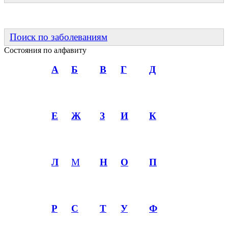
Поиск по заболеваниям
Состояния по алфавиту
А
Б
В
Г
Д
Е
Ж
З
И
К
Л
М
Н
О
П
Р
С
Т
У
Ф